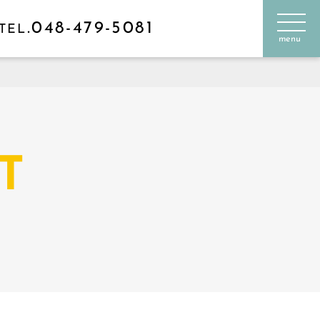
.048-479-5081
TEL
menu
T